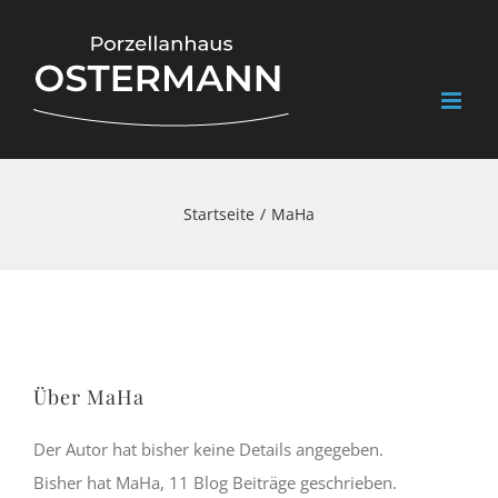
Zum
Inhalt
springen
Startseite
/
MaHa
Über
MaHa
Der Autor hat bisher keine Details angegeben.
Bisher hat MaHa, 11 Blog Beiträge geschrieben.