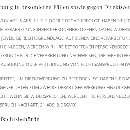
bung in besonderen Fällen sowie gegen Direktwer
ART. 6 ABS. 1 LIT. E ODER F DSGVO ERFOLGT, HABEN SIE JED
IE VERARBEITUNG IHRER PERSONENBEZOGENEN DATEN WIDERSPR
 JEWEILIGE RECHTSGRUNDLAGE, AUF DENEN EINE VERARBEITUN
 EINLEGEN, WERDEN WIR IHRE BETROFFENEN PERSONENBEZOGE
RÜNDE FÜR DIE VERARBEITUNG NACHWEISEN, DIE IHRE INTERE
 AUSÜBUNG ODER VERTEIDIGUNG VON RECHTSANSPRÜCHEN (WID
ITET, UM DIREKTWERBUNG ZU BETREIBEN, SO HABEN SIE DAS 
ENER DATEN ZUM ZWECKE DERARTIGER WERBUNG EINZULEGEN; 
EHT. WENN SIE WIDERSPRECHEN, WERDEN IHRE PERSONENBEZ
RUCH NACH ART. 21 ABS. 2 DSGVO).
ufsichtsbehörde