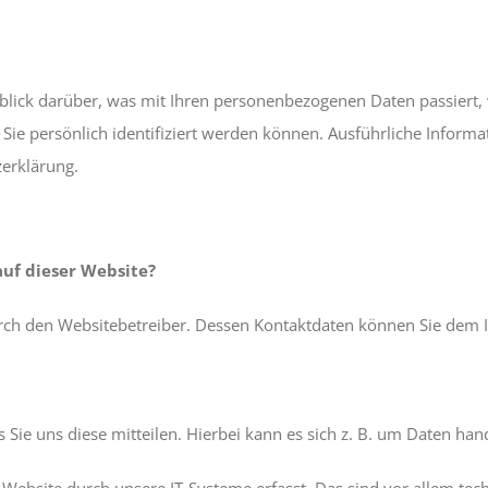
blick darüber, was mit Ihren personenbezogenen Daten passiert,
 Sie persönlich identifiziert werden können. Ausführliche Info
erklärung.
auf dieser Website?
durch den Websitebetreiber. Dessen Kontaktdaten können Sie de
ie uns diese mitteilen. Hierbei kann es sich z. B. um Daten hand
bsite durch unsere IT-Systeme erfasst. Das sind vor allem techn